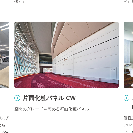
場に。
い。
片面化粧パネル CW
空間のグレードを高める壁面化粧パネル
厚スチ
個性
めら
(2
SW-
い。