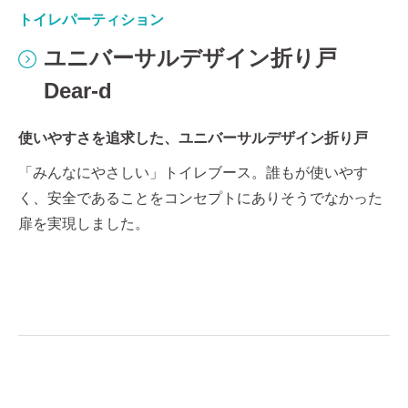
トイレパーティション
ハイパーティション
ハイパーティション
ドア商品
ユニバーサルデザイン折り戸
スクールパーティション
スチールパーティション
木製ハンギングドア HDW
Dear-d
SPart
EUP-Synchron
温もりある生活環境づくりを実現する、木製福祉施設用
木製ドア
使いやすさを追求した、ユニバーサルデザイン折り戸
学び舎と子どもたちの未来を考える学校用間仕切
スピーディーでベーシックな60厚スチール製高耐震間仕
切 (2027年4月末廃止予定。今後Xisをご活用くださ
木製ならではの『安らぎ』 『温もり』 『静けさ』などを
「みんなにやさしい」トイレブース。誰もが使いやす
子供たちの未来を考えて､これからの学びの空間づくりに
い。)
住まいの雰囲気をやさしくしてくれます。
く、安全であることをコンセプトにありそうでなかった
教育施設向けデザインパーティション「スパート｣をご提
扉を実現しました。
案します。
オフィスに求められる様々な条件を充たしたスタンダー
ドなパーティションです。