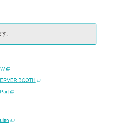
ます。
CW
ERVER BOOTH
Part
uitto