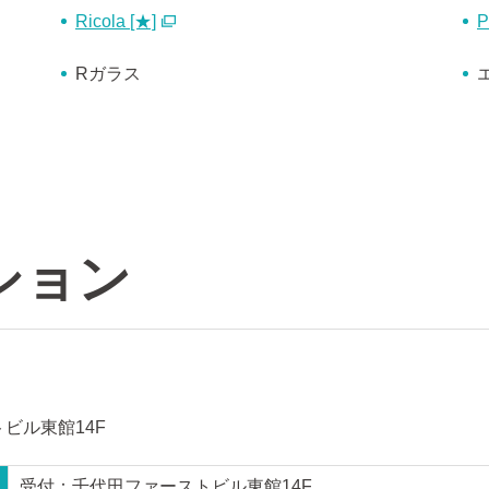
Ricola [★]
Rガラス
ション
トビル東館14F
受付：千代田ファーストビル東館14F