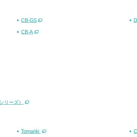
CB-GS
D
CB-A
 シリーズ）
Tomariki
C