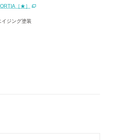
PORTIA［★］
エイジング塗装