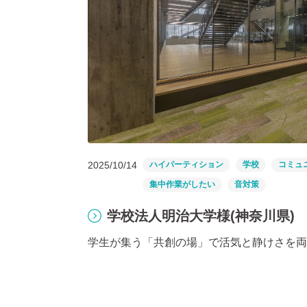
2025/10/14
ハイパーティション
学校
コミュ
集中作業がしたい
音対策
学校法人明治大学様(神奈川県)
学生が集う「共創の場」で活気と静けさを両