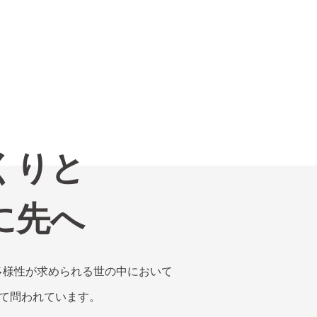
くりと
に先へ
多様性が求められる世の中において
めて問われています。