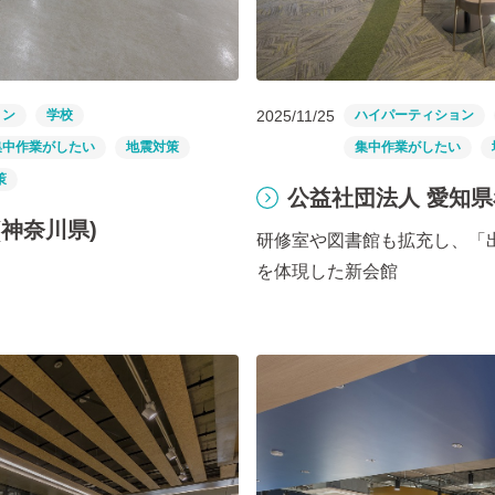
ョン
学校
2025/11/25
ハイパーティション
集中作業がしたい
地震対策
集中作業がしたい
策
公益社団法人 愛知県
神奈川県)
研修室や図書館も拡充し、「
を体現した新会館