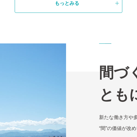
もっとみる
間づ
とも
新たな働き方や
“間”の価値が改