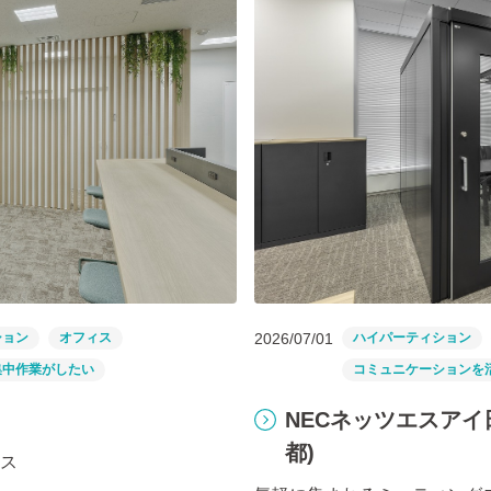
ション
オフィス
2026/07/01
ハイパーティション
集中作業がしたい
コミュニケーションを
NECネッツエスア
都)
ス