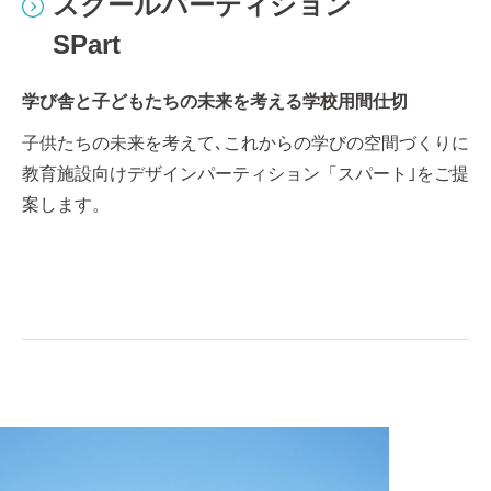
ユニバーサルデザイン折り戸
スクールパーティション
スチールパーティション
木製ハンギングドア HDW
サーバーラックの上部をふさぐことで、ホット・コール
サーバーラックの上部をふさぐことで、ホット・コール
サーバーラックの上部をふさぐことで、ホット・コール
サーバーラックの上部をふさぐことで、ホット・コール
Dear-d
SPart
EUP-Synchron
ドのエリアを分け、サーバー室内の空調効率を改善
ドのエリアを分け、サーバー室内の空調効率を改善
ドのエリアを分け、サーバー室内の空調効率を改善
ドのエリアを分け、サーバー室内の空調効率を改善
温もりある生活環境づくりを実現する、木製福祉施設用
オフィス内に「個」で働く空間を設置することで、働き
魅せながら空間を区切る。自然とコミュニケーションが
遮音性能クラス№１の薄型スライディングウォール。操
機能性、意匠性を高い次元で実現するガラスパーティシ
木製ドア
使いやすさを追求した、ユニバーサルデザイン折り戸
学び舎と子どもたちの未来を考える学校用間仕切
スピーディーでベーシックな60厚スチール製高耐震間仕
方の選択肢を増やし、生産性を高めます。
生まれる、クリエイティブな空間をつくります。
作性・意匠性にも優れているため、幅広い用途に採用さ
ョン。開放的で美しい空間を演出します
切 (2027年4月末廃止予定。今後Xisをご活用くださ
木製ならではの『安らぎ』 『温もり』 『静けさ』などを
「みんなにやさしい」トイレブース。誰もが使いやす
子供たちの未来を考えて､これからの学びの空間づくりに
れています。
い。)
住まいの雰囲気をやさしくしてくれます。
く、安全であることをコンセプトにありそうでなかった
教育施設向けデザインパーティション「スパート｣をご提
扉を実現しました。
案します。
オフィスに求められる様々な条件を充たしたスタンダー
ドなパーティションです。