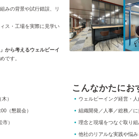
組みの背景や試行錯誤、リ
ィス・工場を実際に見学い
」から考えるウェルビーイ
めです。
こんなかたにお
（木）
ウェルビーイング経営・人
20:00（懇親会）
組織開発／人事／総務／に
松市）
理念と現場をつなぐ取り組
）
他社のリアルな実践や悩み