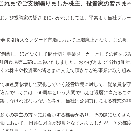
これまでご支援賜りました株主、投資家の皆さま
および投資家の皆さまにおかれましては、平素より当社グルー
って東京証券取引所スタンダード市場において上場廃止となり、この
て創業し、ほどなくして間仕切り専業メーカーとしての道を歩みは
券取引所市場第二部に上場いたしました。おかげさまで当社は昨年
くの株主や投資家の皆さまに支えて頂きながら事業に取り組み
て加速度を増して変化していく経営環境に対して、従業員を守
込んでいくには、60周年という人間でいえば還暦に当たるこ
築しなければならないと考え、当社は公開買付による株式の非
多くの株主の方々にお会いする機会があり、その際にたくさん
活動において、困難な局面が幾度となくありましたが、その都