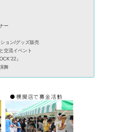
ナー
ション/グッズ販売
と交流イベント
CK’22』
演舞