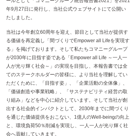
ールとして「コマニーグループ統合報告書2021」を2021
年9月27日に発行し、当社公式ウェブサイトにて公開い
たしました。
当社は今年創立60周年を迎え、節目として当社が提供す
る価値を再定義し「間づくりでEmpower all Lifeを実現す
る」を掲げております。そして私たちコマニーグループ
が2030年に目指す姿である「Empower all Life ～一人一
人が光り輝く社会～」の実現を目指し、本報告書では全
てのステークホルダーの皆様に、より当社を理解してい
ただくために、「目指す姿」、「企業活動の全体像」、
「価値創造や事業戦略」、「サステナビリティ経営の取
り組み」などを中心に紹介しています。そして当社が創
出する社会的インパクトとして、2030年までに間づくり
を通じた価値提供をおこない、1億人のWell-beingの向上
と、環境負荷50％削減を実現し、一人一人が光り輝く社
会へ貢献していきます。