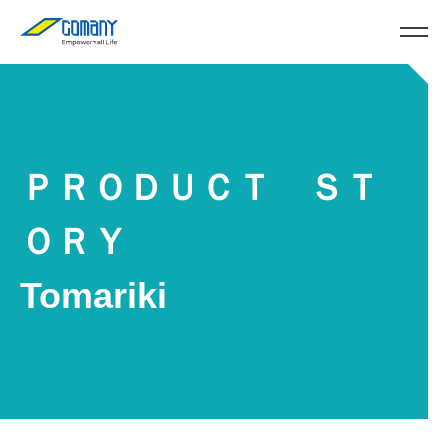
ＰＲＯＤＵＣＴ ＳＴ
ＯＲＹ
Tomariki