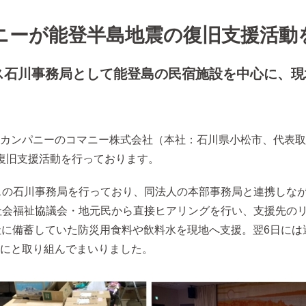
ニーが能登半島地震の復旧支援活動
ス石川事務局として能登島の民宿施設を中心に、
ンパニーのコマニー株式会社（本社：石川県小松市、代表取締
復旧支援活動を行っております。
スの石川事務局を行っており、同法人の本部事務局と連携しな
社会福祉協議会・地元民から直接ヒアリングを行い、支援先の
社に備蓄していた防災用食料や飲料水を現地へ支援。翌6日に
にと取り組んでまいりました。