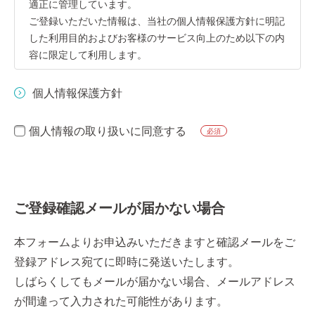
適正に管理しています。
ご登録いただいた情報は、当社の個人情報保護方針に明記
した利用目的およびお客様のサービス向上のため以下の内
容に限定して利用します。
（1）お客様からのお問い合わせやご依頼内容に的確に対
個人情報保護方針
応するため
（2）ｅメール、電話等による新商品に関する情報のご案
個人情報の取り扱いに同意する
必須
内のため
（3）ｅメール、電話等による展示会等のご案内のため
（4）ｅメール、電話等による当社からの商品・サービス
の提案のため
ご登録確認メールが届かない場合
（5）その他、お客様に事前に同意をいただいた目的のた
め
本フォームよりお申込みいただきますと確認メールをご
これ以外の目的で利用したり、第三者に提供もしくは預託
登録アドレス宛てに即時に発送いたします。
することはありません。
しばらくしてもメールが届かない場合、メールアドレス
登録者ご本人から登録情報の開示請求があった場合には、
が間違って入力された可能性があります。
文書にてご本人確認をさせていただいた後、速やかに開示