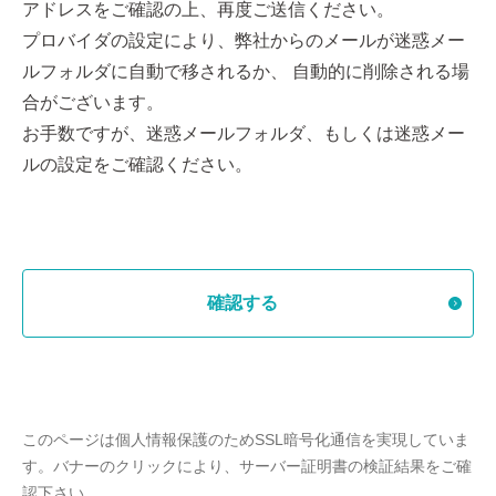
アドレスをご確認の上、再度ご送信ください。
します。
プロバイダの設定により、弊社からのメールが迷惑メー
個人情報の相談等については、以下の個人情報問い合わせ
窓口までお申し出ください。
ルフォルダに自動で移されるか、 自動的に削除される場
お問い合わせは
合がございます。
コマニー株式会社 総務部 法務課
お手数ですが、迷惑メールフォルダ、もしくは迷惑メー
TEL:0761-21-1144
ルの設定をご確認ください。
月～金曜日（祝日を除く）9:00～17:00
確認する
このページは個人情報保護のためSSL暗号化通信を実現していま
す。バナーのクリックにより、サーバー証明書の検証結果をご確
認下さい。